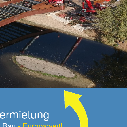
vermietung
am Bau
- Europaweit!