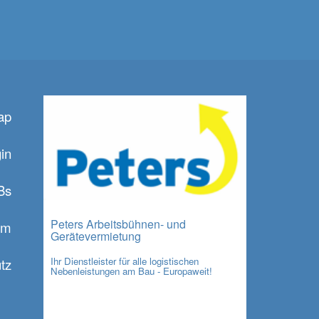
ap
in
Bs
Peters Arbeitsbühnen- und
um
Gerätevermietung
Ihr Dienstleister für alle logistischen
tz
Nebenleistungen am Bau - Europaweit!