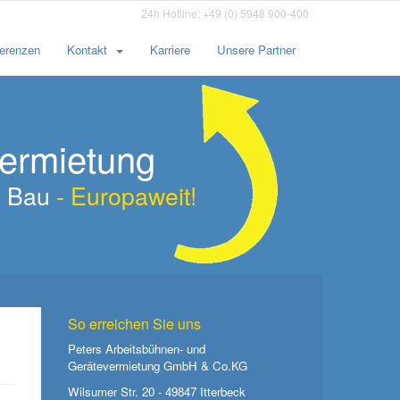
24h Hotline: +49 (0) 5948 900-400
erenzen
Kontakt
Karriere
Unsere Partner
vermietung
am Bau
- Europaweit!
So erreichen Sie uns
Peters Arbeitsbühnen- und
Gerätevermietung GmbH & Co.KG
Wilsumer Str. 20 - 49847 Itterbeck