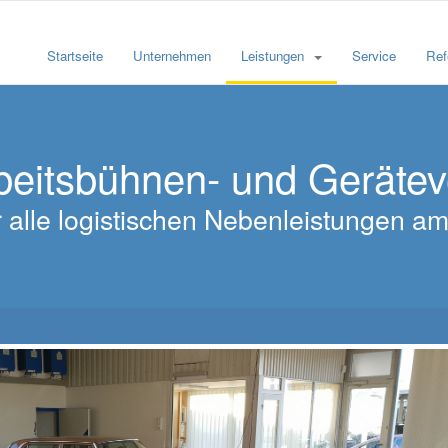
Startseite
Unternehmen
Leistungen
Service
Ref
beitsbühnen- und Geräte
für alle logistischen Nebenleistungen 